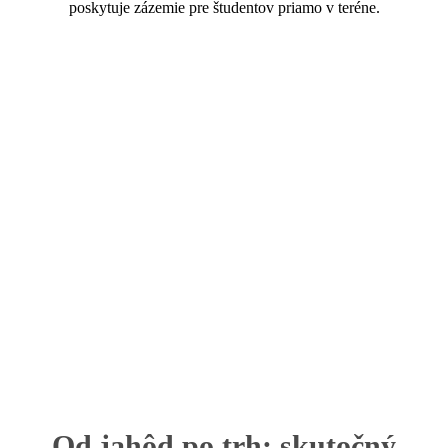
poskytuje zázemie pre študentov priamo v teréne.
Od jahôd po trh: skutočný