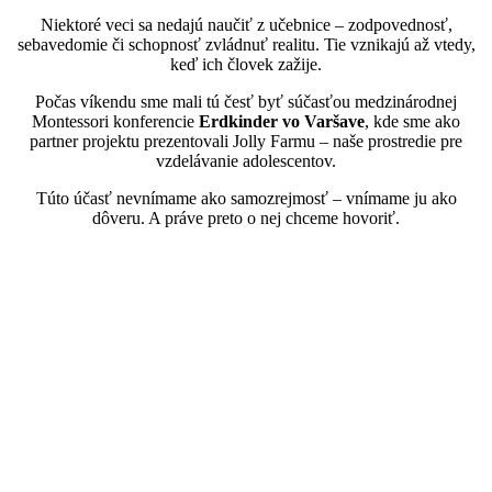
Niektoré veci sa nedajú naučiť z učebnice – zodpovednosť,
sebavedomie či schopnosť zvládnuť realitu. Tie vznikajú až vtedy,
keď ich človek zažije.
Počas víkendu sme mali tú česť byť súčasťou medzinárodnej
Montessori konferencie
Erdkinder vo Varšave
, kde sme ako
partner projektu prezentovali Jolly Farmu – naše prostredie pre
vzdelávanie adolescentov.
Túto účasť nevnímame ako samozrejmosť – vnímame ju ako
dôveru. A práve preto o nej chceme hovoriť.