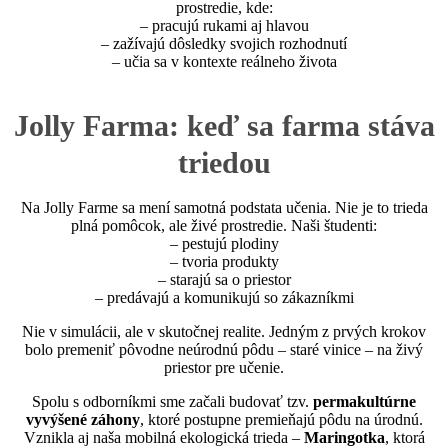
prostredie, kde:
– pracujú rukami aj hlavou
– zažívajú dôsledky svojich rozhodnutí
– učia sa v kontexte reálneho života
Jolly Farma: keď sa farma stáva
triedou
Na Jolly Farme sa mení samotná podstata učenia. Nie je to trieda
plná pomôcok, ale živé prostredie. Naši študenti:
– pestujú plodiny
– tvoria produkty
– starajú sa o priestor
– predávajú a komunikujú so zákazníkmi
Nie v simulácii, ale v skutočnej realite. Jedným z prvých krokov
bolo premeniť pôvodne neúrodnú pôdu – staré vinice – na živý
priestor pre učenie.
Spolu s odborníkmi sme začali budovať tzv.
permakultúrne
vyvýšené záhony
, ktoré postupne premieňajú pôdu na úrodnú.
Vznikla aj naša mobilná ekologická trieda –
Maringotka
, ktorá