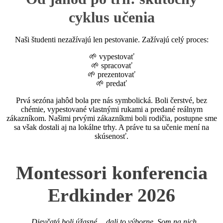
cyklus učenia
Naši študenti nezažívajú len pestovanie. Zažívajú celý proces:
🌱 vypestovať
🌱 spracovať
🌱 prezentovať
🌱 predať
Prvá sezóna jahôd bola pre nás symbolická. Boli čerstvé, bez
chémie, vypestované vlastnými rukami a predané reálnym
zákazníkom. Našimi prvými zákazníkmi boli rodičia, postupne sme
sa však dostali aj na lokálne trhy. A práve tu sa učenie mení na
skúsenosť.
Montessori konferencia
Erdkinder 2026
„Dievčatá boli úžasné… dali to výborne. Som na nich