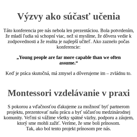
Výzvy ako súčasť učenia
Táto konferencia pre nás nebola len prezentáciou. Bola potvrdením,
že mladí ľudia sú schopní viac, než si myslíme, že dôvera vedie k
zodpovednosti a že realita je najlepší učiteľ. Ako zaznelo počas
konferencie:
„Young people are far more capable than we often
assume.“
Keď je práca skutočná, má zmysel a dôverujeme im – zvládnu to.
Montessori vzdelávanie v praxi
S pokorou a vďačnosťou ďakujeme za možnosť byť partnerom
projektu, prezentovať našu prácu a byť súčasťou medzinárodnej
komunity. Veľmi si vážime všetky spätné väzby, podporu a záujem,
ktorý sme mohli zažiť. Veríme, že sme boli prínosom.
Tak, ako bol tento projekt prínosom pre nás.