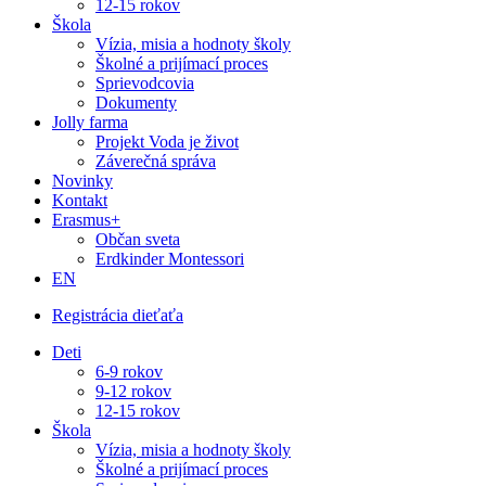
12-15 rokov
Škola
Vízia, misia a hodnoty školy
Školné a prijímací proces
Sprievodcovia
Dokumenty
Jolly farma
Projekt Voda je život
Záverečná správa
Novinky
Kontakt
Erasmus+
Občan sveta
Erdkinder Montessori
EN
Registrácia dieťaťa
Deti
6-9 rokov
9-12 rokov
12-15 rokov
Škola
Vízia, misia a hodnoty školy
Školné a prijímací proces