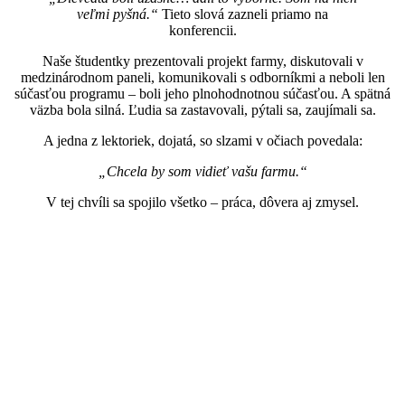
veľmi pyšná.“
Tieto slová zazneli priamo na
konferencii.
Naše študentky prezentovali projekt farmy, diskutovali v
medzinárodnom paneli, komunikovali s odborníkmi a neboli len
súčasťou programu – boli jeho plnohodnotnou súčasťou. A spätná
väzba bola silná. Ľudia sa zastavovali, pýtali sa, zaujímali sa.
A jedna z lektoriek, dojatá, so slzami v očiach povedala:
„Chcela by som vidieť vašu farmu.“
V tej chvíli sa spojilo všetko – práca, dôvera aj zmysel.